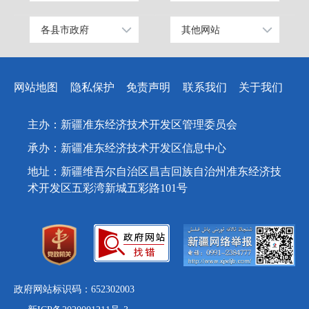
工业和信息化部
上海
各县市政府
其他网站
昌吉市
中国昌吉网
科学技术部
广东
阜康市
昌吉州纪检监察网
教育部
天津
网站地图
隐私保护
免责声明
联系我们
关于我们
玛纳斯县
网上信访大厅
国家发展和改革委员会
江苏
呼图壁县
人民网
国防部
山东
主办：新疆准东经济技术开发区管理委员会
吉木萨尔县
新华网
外交部
浙江
承办：新疆准东经济技术开发区信息中心
奇台县
天山网
民政部
安徽
地址：新疆维吾尔自治区昌吉回族自治州准东经济技
木垒哈萨克自治县
司法部
福建
术开发区五彩湾新城五彩路101号
新疆准东国家经济技术开发区
财政部
江西
昌吉国家高新技术产业开发区
人力资源和社会保障部
重庆
新疆昌吉国家农高区
自然资源部
广西
生态环境部
湖北
政府网站标识码：652302003
住房和城乡建设部
湖南