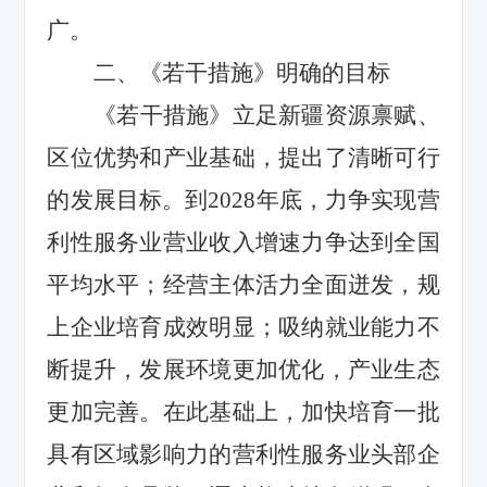
广
。
二、《若干措施》明确的目标
《若干
措施
》
立足新疆资源禀赋、
区位优势和产业基础，提出
了清晰可行
的发展目标。
到
202
8
年底，
力争实现
营
利性服务业营业收入增速力争
达到
全国
平均水平
；
经营
主体活力全面迸发，
规
上企业培育成效明显
；
吸纳就业能力不
断提升，发展环境更加优化，产业生态
更加完善。
在此基础上，
加快
培育
一批
具有区域影响力的营利性服务业头部企