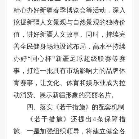
精心
办好新疆春季博览会
等活动，深入
挖掘
新疆
人文
景观与
自然景观
的
独特价
值
，
讲好
新疆人文
故事
。同时，持续
完
善全民健身场地设施布局，
高水平
持续
办好
“同心杯”新疆足球超级联赛等赛
事，
打造一批具有市场影响力的品牌
体
育
赛事
，让文化、体育和娱乐业成为拉
动消费、展示新疆形象的亮丽名片。
四、落实《若干措施》的配套机制
《若干措施》
还
提出
4
条保障措
施。
一是
加强组织领导，
将
建立健全各