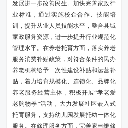
发展进一步改善民生。
加快
完善家政行
业标准，
通过实施校企合作、技能培
训，提升从业人员技能水平，
整合县域
家政服务资源，
进一步
提升
行业
规范化
管理
水平
。在养老托育方面，
落实养老
服务消费补贴政策，
对符合条件的民办
养老机构给予一次性建设补贴和运营补
贴，
着力
培育规模化、连锁化、品牌化
养老服务经营主体，积极
开展
“
孝老爱
老购物季
”
活动，
大力
发展社区嵌入式
托育服务，支持幼儿园发展托幼一体化
服务
。在修理服务方面，
完善家电维修