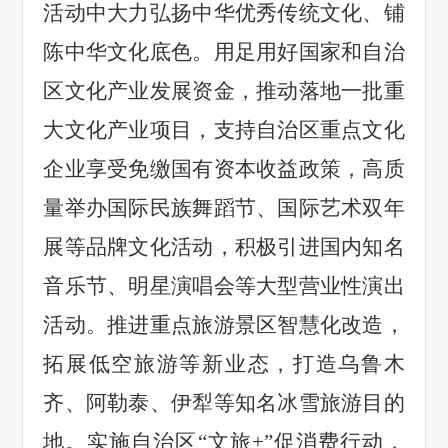
活动中
大力弘扬中华优秀传统文化、铺
陈中华文化底色。
用足用好
国家和
自治
区文化产业发展资金
，
推动
落地一批
重
大文化产业项目
，支持
自治区重点文化
企业享受免缴国有资本收益政策
，
高质
量举办国际民族舞蹈节、
国际艺术双年
展等品牌文化活动，
积极引进国内知名
音乐节、明星演唱会
等大型营业性演出
活动。
推进重点旅游景区智慧化改造，
拓展低空旅游等新业态，打造乌鲁木
齐、阿勒泰、伊犁等知名冰雪旅游目的
地。
实施
自治区
“文旅
+
”促消费行动
，