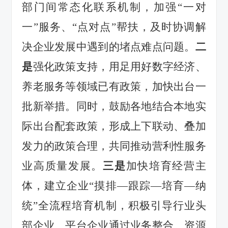
部门间常态化联系机制，
加强
“
一对
一
”
服务、
“
点对点
”
帮扶，
及时
协调
解
决企业发展中遇到的堵点难点问题。
二
是
强化政策支持，
用足用好数字经济、
养老服务等领域
已有
政策，加快出台
一
批新举措
。
同时，
鼓励各地结合本地实
际
出台配套政策，形成
上下联动、
叠加
发力的政策合理
，
共同
推动营利性服务
业高质量发展。
三是
加快培育经营主
体，
建立企业
“
摸排
—
跟踪
—
培育
—
纳
统
”
全流程培育机制
，
积极引导行业头
部企业、平台企业通过业务整合、资源