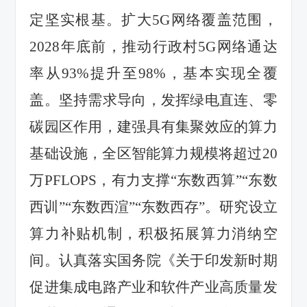
定坚实根基。
扩大
5G
网络覆盖范围，
2028
年底前，推动
行政村
5G
网络
通达
率从
93%
提升至
98%
，基本实现全覆
盖。
坚持
需求导向
，发挥绿电直连、零
碳园区作用，
建强具有集聚效应的算力
基础设施，
全区
智能算
力规模
将
超
过
20
万
PFLOPS
，有力支撑
“东数西算”“东数
西训”“东数西渲”“东数西存”。研究设立
算力补贴机制，积极
拓展算力消纳空
间。认真落实国务院《关于印发新时期
促进集成电路产业和软件产业高质量发