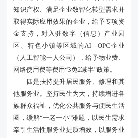
知识产权、满足企业数智化转型需求并
取得
实际应用效果的
企业，给予专项资
金支持，
对入驻数字（信息）产业园
区
、特色小镇等区域
的
AI
—
OPC
企业
（人工智能一人公司），
给予
物业费
、
网络使用费
等费用
“
3
免
2
减半
”政策。
四是
扶持提升居民服务、修理和其
他服务业
。
坚持民生为大，
持续增进各
族群众福祉
，
优化公共服务与便民生活
圈，缓解
“一老一小”难题，以民生需求
牵引生活性服务业提质增效，以服务业