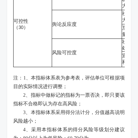
大、特
社会民
大规模
可控
性
舆论反应度
（
）
30
互联网
量负面
社会风
处置预
风险可控度
宣传解
和舆论
注：
1
、本指标体系表为参考表，评估单位可根据项
目的实际情况进行调整；
2
、指标中做标记的指标为一票否决，即只要该
指标不合格即认为存在高风险；
3
、本指标体系采用得分法计分，分值越高说明
风险越小；
4
、采用本指标体系的得分风险等级划分建议