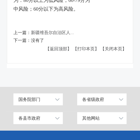
为：
80
分以上为低风险；
60-79
分为
中风险；
60
分以下为高风险。
上一篇：
新疆维吾尔自治区人...
下一篇：
没有了
【返回顶部】
【打印本页】
【关闭本页】
国务院部门
各省级政府
公安部
北京
工业和信息化部
上海
各县市政府
其他网站
昌吉市
中国昌吉网
科学技术部
广东
阜康市
昌吉州纪检监察网
教育部
天津