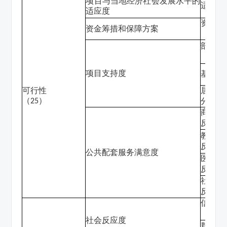
项目与当地经济社会发展水平的
适应程
适应度
资金筹
资金筹措和保障方案
（
）
0
部门支
（
）
0
项目支持度
基层支
可行性
居民支
（
）
分居民
25
商业设
反对
（
教育设
反对
（
公共配套服务满意度
医疗设
反对
（
社区建
反对
（
信访发
（
）
●
社会反应度
群体性