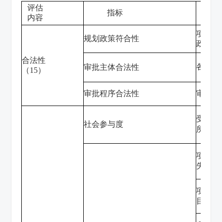
评估
指标
内容
项目是
规划政策符合性
政策
（
合法性
各前置
审批主体合法
性
（
15
）
审批程序合法
性
审批的
受影响
社会参与度
所了解
项目造
失业
（
项目引
目引起