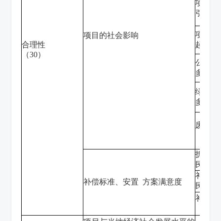
项目可
引发交
项目引
项目的社会影
响
合理性
起大量
（
30
）
公共活
多数居
绿化设
多数居
废气、
（
）
1
拆迁方
民反对
补偿标
补偿标准、安置
方案满意度
民反对
补偿
（
）
2