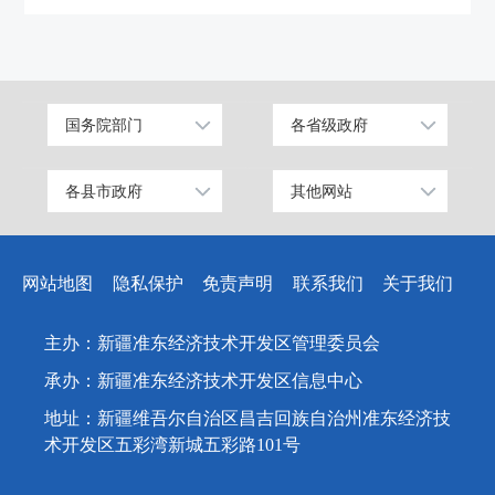
国务院部门
各省级政府
公安部
北京
工业和信息化部
上海
各县市政府
其他网站
昌吉市
中国昌吉网
科学技术部
广东
阜康市
昌吉州纪检监察网
教育部
天津
网站地图
隐私保护
免责声明
联系我们
关于我们
玛纳斯县
网上信访大厅
国家发展和改革委员会
江苏
呼图壁县
人民网
国防部
山东
主办：新疆准东经济技术开发区管理委员会
吉木萨尔县
新华网
外交部
浙江
承办：新疆准东经济技术开发区信息中心
奇台县
天山网
民政部
安徽
地址：新疆维吾尔自治区昌吉回族自治州准东经济技
木垒哈萨克自治县
司法部
福建
术开发区五彩湾新城五彩路101号
新疆准东国家经济技术开发区
财政部
江西